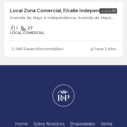
Local Zona Comercial, F/calle Independencia Esq. Avda. de Mayo, Villa Adelina
ALQUILER
Avenida de Mayo e independencia, Avenida de Mayo, Parque Cisneros, Villa Adelina, Partido de San Isidro, Buenos Aires, B1607DCK, Argentina
1
27
LOCAL COMERCIAL
R&P Desarrollos Inmobiliarios
hace 2 años
Home
Sobre Nosotros
Propiedades
Venta